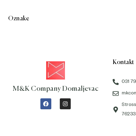
Oznake
Kontakt
031 79
M&K Company Domaljevac
mkcom
Stros
76233