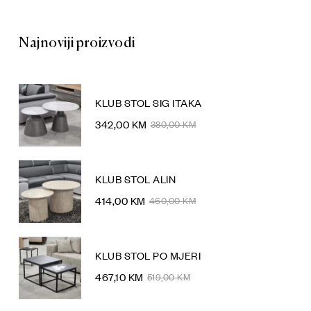
Najnoviji proizvodi
KLUB STOL SIG ITAKA
342,00
KM
380,00
KM
KLUB STOL ALIN
414,00
KM
460,00
KM
KLUB STOL PO MJERI
467,10
KM
519,00
KM