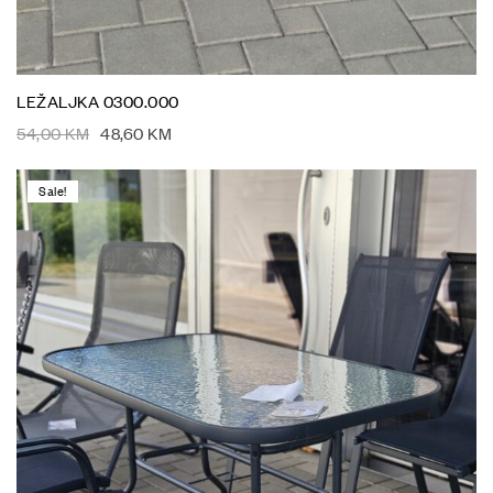
LEŽALJKA 0300.000
54,00
KM
48,60
KM
Sale!