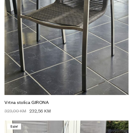
Vrtna stolica GIRONA
323,00
KM
232,56
KM
Sale!