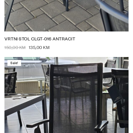
VRTNI STOL CLGT-016 ANTRACIT
150,00
KM
135,00
KM
Sale!