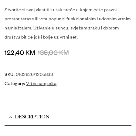
Stvorite si svoj vlastiti kutak sreće u kojem ćete prazni
prostor terase ili vrta popuniti funkcionalnim i udobnim vrtnim
namještajem. Uživanje u suncu, svježem zraku i dobrom
društvu bit će još i bolje uz vrtni set.
122,40
KM
136,00
KM
SKU:
0102826/1205833
Category:
Vrtni namještaj
DESCRIPTION