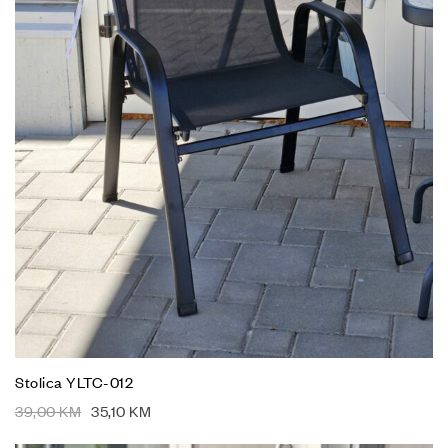
Stolica YLTC-012
39,00
KM
35,10
KM