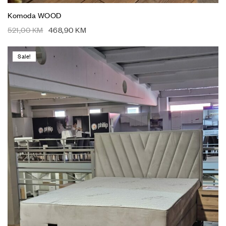
Komoda WOOD
521,00
KM
468,90
KM
Sale!