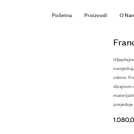
Početna
Proizvodi
O Na
Fran
Uljepšajt
namještaja
odmor. Fr
dizajnom u
materijal
posjeduje
1.080,