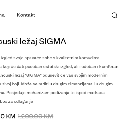
ma
Kontakt
cuski ležaj SIGMA
e izgled svoje spavaće sobe s kvalitetnim komadima
 koji će dati poseban estetski izgled, ali i udoban i komforan
ancuski ležaj “SIGMA” oduševit će vas svojim modernim
 sivoj boji. Može se raditi u drugim dimenzijama i u drugim
ima. Posjeduje mehanizam podizanja te ispod madraca
 box za odlaganje
00
KM
1.200,00
KM