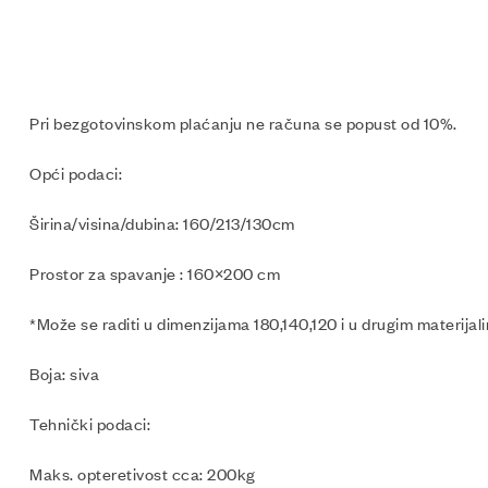
Pri bezgotovinskom plaćanju ne računa se popust od 10%.
Opći podaci:
Širina/visina/dubina: 160/213/130cm
Prostor za spavanje : 160×200 cm
*Može se raditi u dimenzijama 180,140,120 i u drugim materijal
Boja: siva
Tehnički podaci:
Maks. opteretivost cca: 200kg