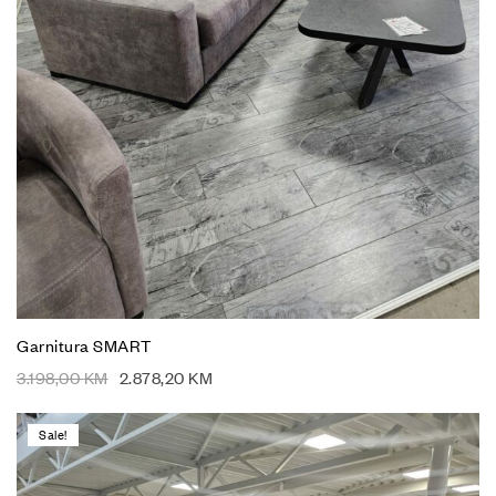
Garnitura SMART
3.198,00
KM
2.878,20
KM
Sale!