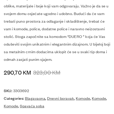
oblike, materijale i boje koji vam odgovaraju. Važno je da se u
svojem domu osjećate ugodno i udobno. Budući da će vam
trebati puno prostora za odlaganje i skladištenje, trebat će
vam i komode, police, dodatne police i naravno neizostavni
stolić. Stoga započnite sa komodom “DUERO ” koja će Vas
oduševiti svojim unikatnim i elegantnim dizajnom. U bijeloj boji
sa metalnim crnim dodacima uklopit će se u svaki tip doma i
odmah zasjati punim sjajem.
290,70
KM
323,00
KM
SKU:
3303692
Categories:
Blagavaona
,
Dnevni boravak
,
Komode
,
Komode
,
Komode
,
Spavaća soba