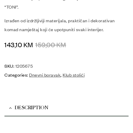
“TONI”.
Izrađen od izdržljiviji materijala, praktičan i dekorativan
komad namještaj koji će upotpuniti svaki interijer.
143,10
KM
159,00
KM
SKU:
1205675
Categories:
Dnevni boravak
,
Klub stolići
DESCRIPTION