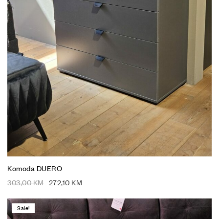
Komoda DUERO
303,00
KM
272,10
KM
Sale!