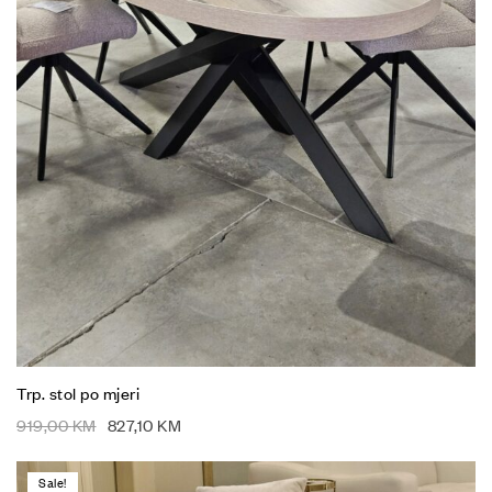
Trp. stol po mjeri
919,00
KM
827,10
KM
Sale!