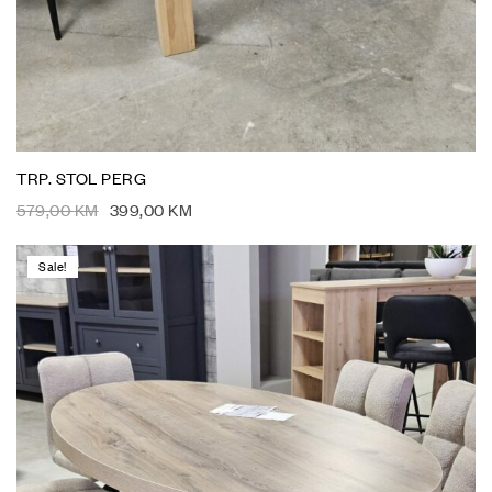
TRP. STOL PERG
579,00
KM
399,00
KM
Sale!