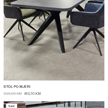
STOL PO MJERI
903,00
KM
812,70
KM
Sale!