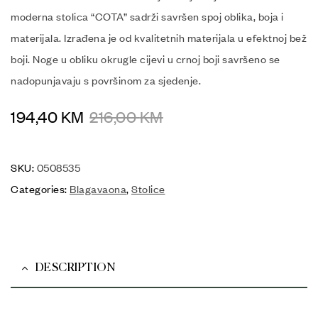
moderna stolica “COTA” sadrži savršen spoj oblika, boja i
materijala. Izrađena je od kvalitetnih materijala u efektnoj bež
boji. Noge u obliku okrugle cijevi u crnoj boji savršeno se
nadopunjavaju s površinom za sjedenje.
194,40
KM
216,00
KM
SKU:
0508535
Categories:
Blagavaona
,
Stolice
DESCRIPTION