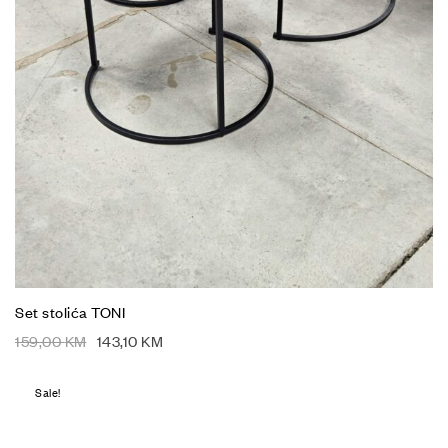
Set stolića TONI
159,00
KM
143,10
KM
Sale!