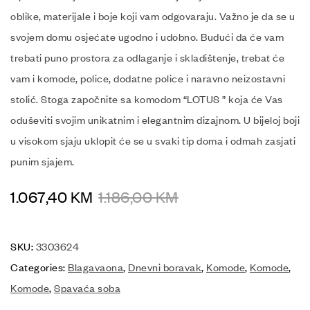
oblike, materijale i boje koji vam odgovaraju. Važno je da se u
svojem domu osjećate ugodno i udobno. Budući da će vam
trebati puno prostora za odlaganje i skladištenje, trebat će
vam i komode, police, dodatne police i naravno neizostavni
stolić. Stoga započnite sa komodom “LOTUS ” koja će Vas
oduševiti svojim unikatnim i elegantnim dizajnom. U bijeloj boji
u visokom sjaju uklopit će se u svaki tip doma i odmah zasjati
punim sjajem.
1.067,40
KM
1.186,00
KM
SKU:
3303624
Categories:
Blagavaona
,
Dnevni boravak
,
Komode
,
Komode
,
Komode
,
Spavaća soba