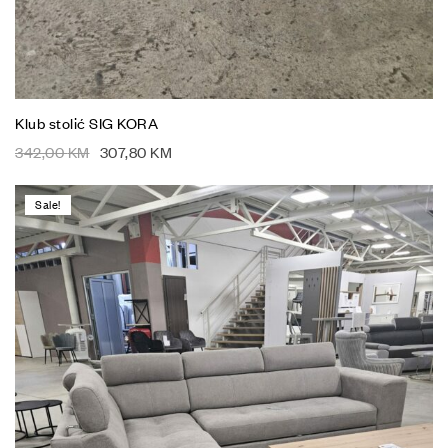
Klub stolić SIG KORA
342,00
KM
307,80
KM
Sale!