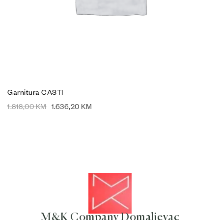
Garnitura CASTI
1.818,00
KM
1.636,20
KM
M&K Company Domaljevac