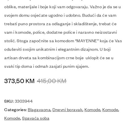
oblike, materijale i boje koji vam odgovaraju. Važno je da se u
svojem domu osjećate ugodno i udobno. Budući da će vam
trebati puno prostora za odlaganje i skladištenje, trebat će
vam i komode, police, dodatne police i naravno neizostavni
stolić. Stoga započnite sa komodom “MAYENNE” koja će Vas
oduševiti svojim unikatnim i elegantnim dizajnom. U boji
artisan drveta sa kombinacijom crne boje uklopit će se u
svaki tip doma i odmah zasjati punim sjajem.
373,50
KM
415,00
KM
SKU:
3303944
Categories:
Blagavaona
,
Dnevni boravak
,
Komode
,
Komode
,
Komode
,
Spavaća soba