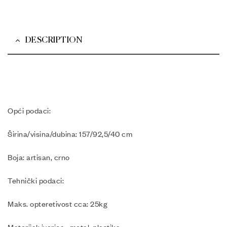
DESCRIPTION
Opći podaci:
Širina/visina/dubina: 157/92,5/40 cm
Boja: artisan, crno
Tehnički podaci:
Maks. opteretivost cca: 25kg
Materijal: iverica, metal, plastika